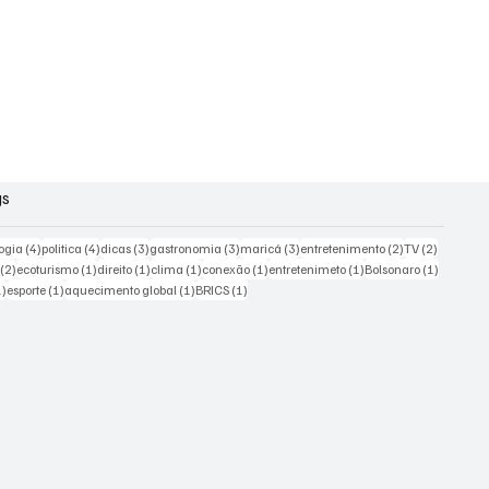
gs
s
4 posts
4 posts
3 posts
3 posts
3 posts
2 posts
2 posts
ogia
(4)
politica
(4)
dicas
(3)
gastronomia
(3)
maricá
(3)
entretenimento
(2)
TV
(2)
2 posts
1 post
1 post
1 post
1 post
1 post
1 post
(2)
ecoturismo
(1)
direito
(1)
clima
(1)
conexão
(1)
entretenimeto
(1)
Bolsonaro
(1)
1 post
1 post
1 post
1 post
1)
esporte
(1)
aquecimento global
(1)
BRICS
(1)