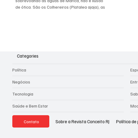
sobrevoando as águas de Maricá, não é ilusão
de ótica. São os Colhereiros (Platalea ajaja), as
aves mais estilosas e fotogênicas que
escolheram a nossa região como passarela.
Com sua plumagem vibrante e um bico exótico
em formato de espátula (ou colher, daí o nome!),
eles são o símbolo máximo de que a natureza,
quando bem cuidada, entrega um espetáculo de
alto nível. Design Único e Estilo de Vida O
Categories
colhereiro não é apenas um "rostinho boni
Política
Esp
Negócios
Ent
Tecnologia
Sab
Saúde e Bem Estar
Mod
Política de
Sobre a Revista Conceito RJ
Contato