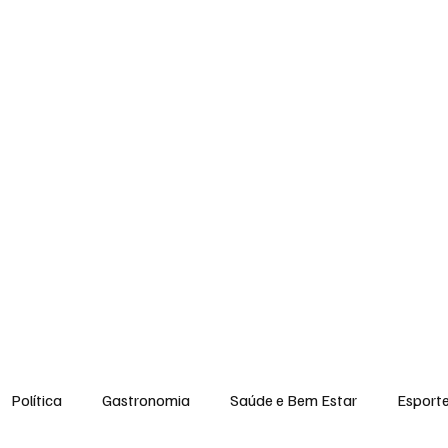
ar
Esportes
Entretenimento
Sabores da Região
Moda & Belez
Política
Gastronomia
Saúde e Bem Estar
Esport