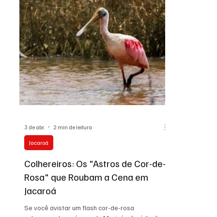
Casa e Jardim
Destaques
Eventos
Dec
Cultura
Onde Comer
Dança
Agenda de
3 de abr.
2 min de leitura
Jacaroá
Colhereiros: Os "Astros de Cor-de-
Rosa" que Roubam a Cena em
Jacaroá
Se você avistar um flash cor-de-rosa