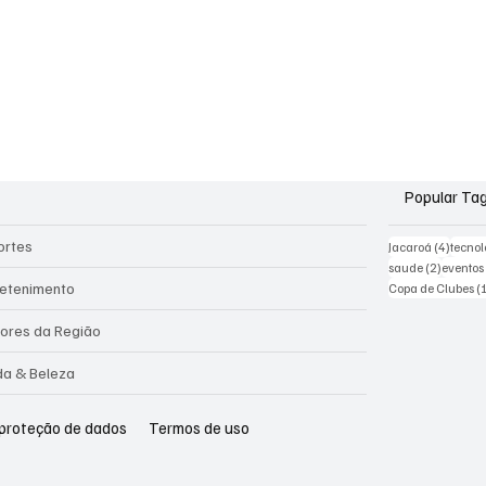
Popular Ta
ortes
4 post
Jacaroá
(4)
tecnol
2 posts
saude
(2)
eventos
retenimento
Copa de Clubes
(
ores da Região
a & Beleza
 proteção de dados
Termos de uso