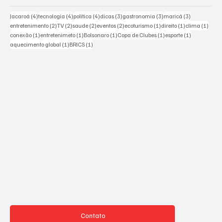
4 posts
4 posts
4 posts
3 posts
3 posts
3 posts
Jacaroá
(4)
tecnologia
(4)
politica
(4)
dicas
(3)
gastronomia
(3)
maricá
(3)
2 posts
2 posts
2 posts
2 posts
1 post
1 post
1 pos
entretenimento
(2)
TV
(2)
saude
(2)
eventos
(2)
ecoturismo
(1)
direito
(1)
clima
(1)
1 post
1 post
1 post
1 post
1 post
conexão
(1)
entretenimeto
(1)
Bolsonaro
(1)
Copa de Clubes
(1)
esporte
(1)
1 post
1 post
aquecimento global
(1)
BRICS
(1)
Contato