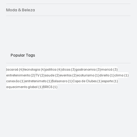
Moda & Beleza
Popular Tags
4 posts
4 posts
4 posts
3 posts
3 posts
3 posts
Jacaroá
(4)
tecnologia
(4)
politica
(4)
dicas
(3)
gastronomia
(3)
maricá
(3)
2 posts
2 posts
2 posts
2 posts
1 post
1 post
1 pos
entretenimento
(2)
TV
(2)
saude
(2)
eventos
(2)
ecoturismo
(1)
direito
(1)
clima
(1)
1 post
1 post
1 post
1 post
1 post
conexão
(1)
entretenimeto
(1)
Bolsonaro
(1)
Copa de Clubes
(1)
esporte
(1)
1 post
1 post
aquecimento global
(1)
BRICS
(1)