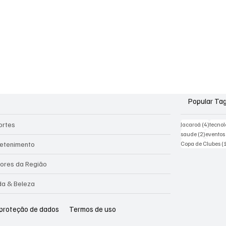
Popular Ta
ortes
4 post
Jacaroá
(4)
tecnol
2 posts
saude
(2)
eventos
retenimento
Copa de Clubes
(
ores da Região
a & Beleza
 proteção de dados
Termos de uso