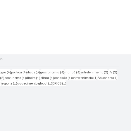
gs
s
4 posts
4 posts
3 posts
3 posts
3 posts
2 posts
2 posts
ogia
(4)
politica
(4)
dicas
(3)
gastronomia
(3)
maricá
(3)
entretenimento
(2)
TV
(2)
2 posts
1 post
1 post
1 post
1 post
1 post
1 post
(2)
ecoturismo
(1)
direito
(1)
clima
(1)
conexão
(1)
entretenimeto
(1)
Bolsonaro
(1)
1 post
1 post
1 post
1 post
1)
esporte
(1)
aquecimento global
(1)
BRICS
(1)