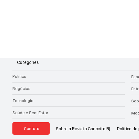
Categories
Política
Esp
Negócios
Ent
Tecnologia
Sab
Saúde e Bem Estar
Mod
Política de
Sobre a Revista Conceito RJ
Contato