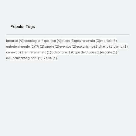
Moda & Beleza
Popular Tags
4 posts
4 posts
4 posts
3 posts
3 posts
3 posts
Jacaroá
(4)
tecnologia
(4)
politica
(4)
dicas
(3)
gastronomia
(3)
maricá
(3)
2 posts
2 posts
2 posts
2 posts
1 post
1 post
1 pos
entretenimento
(2)
TV
(2)
saude
(2)
eventos
(2)
ecoturismo
(1)
direito
(1)
clima
(1)
1 post
1 post
1 post
1 post
1 post
conexão
(1)
entretenimeto
(1)
Bolsonaro
(1)
Copa de Clubes
(1)
esporte
(1)
1 post
1 post
aquecimento global
(1)
BRICS
(1)