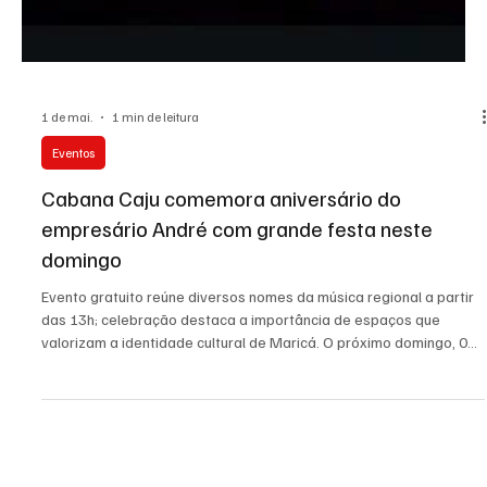
1 de mai.
1 min de leitura
Eventos
Cabana Caju comemora aniversário do
empresário André com grande festa neste
domingo
Evento gratuito reúne diversos nomes da música regional a partir
das 13h; celebração destaca a importância de espaços que
valorizam a identidade cultural de Maricá. O próximo domingo, 03
de maio, será de muita festa e celebração no Caju. O tradicional