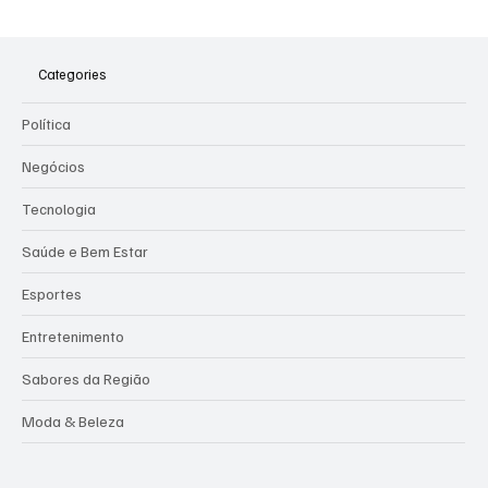
Cabana Caju abre suas portas para comemorar o aniversário de
seu proprietário, o empresário André, em um evento que promete
movimentar a tarde dos moradores e visitantes da região. A
programação musical reflete o compromisso do
Categories
Política
Negócios
Tecnologia
Saúde e Bem Estar
Esportes
Entretenimento
Sabores da Região