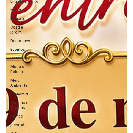
Entretenimento
Moda
Negócios
Casa e
Jardim
Destaques
Eventos
Decoração
Moda e
Beleza
Meio
Ambiente
Economia
Turismo e
Viagens
Maricá
Jacaroá