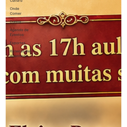
Cultura
Onde
Comer
Dança
Agenda de
Eventos
Esportes
Roteiros de
Aventura