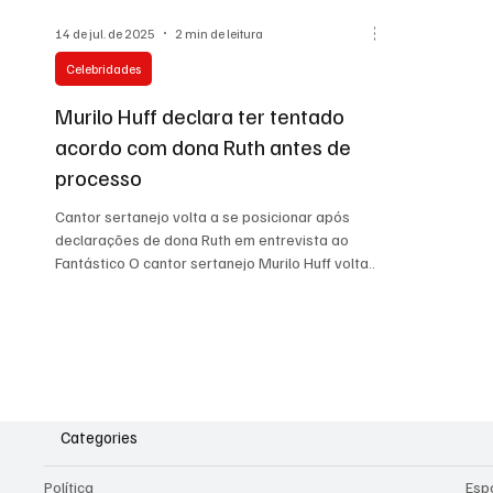
14 de jul. de 2025
2 min de leitura
Celebridades
Murilo Huff declara ter tentado
acordo com dona Ruth antes de
processo
Cantor sertanejo volta a se posicionar após
declarações de dona Ruth em entrevista ao
Fantástico O cantor sertanejo Murilo Huff volta
a...
Categories
Política
Esp