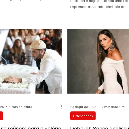
estética e hoje se tornou uma referência em
representatividade, sím
025
1 min de leitura
23 de jul. de 2025
2 min de leitura
s
Celebridades
se reúnem para o velório
Deborah Secco analisa