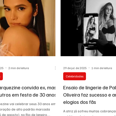
oração
Moda e Beleza
Meio Ambiente
Economia
 Eventos
Esportes
Roteiros de Aventura
025
2 min de leitura
29 de jul. de 2025
1 min de leitura
s
Celebridades
rquezine convida ex, mas
Ensaio de lingerie de P
outros em festa de 30 anos
Oliveira faz sucesso e 
elogios dos fãs
ezine vai celebrar seus 30 anos em
ração de alto padrão marcada
A atriz já sofreu muitas cobranç
5 de agosto), no Rio de Janeiro.