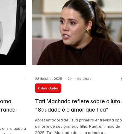
Turismo e Viagens
Maricá
Jacaroá
28 de jul. de 2025
2 min de leitura
Celebridades
aloma
Tati Machado reflete sobre o luto:
arranca
"Saudade é o amor que fica"
Apresentadora deu sua primeira entrevista após
a morte de seu primeiro filho, Rael, em maio de
as em relação a
2025. Tati Machado deu sua primeira...