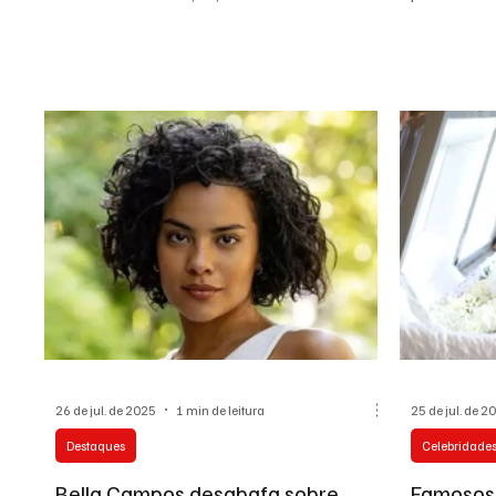
redes...
Embora...
26 de jul. de 2025
1 min de leitura
25 de jul. de 2
Destaques
Celebridade
Bella Campos desabafa sobre
Famosos 