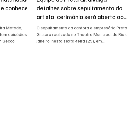
me conhecer
detalhes sobre sepultamento da
artista; cerimônia será aberta ao
público no RJ
eira Metade,
O sepultamento da cantora e empresária Preta
 tem episódios
Gil será realizado no Theatro Municipal do Rio de
 Secco ...
Janeiro, nesta sexta-feira (25), em...