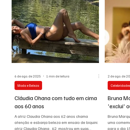
Casa e Jardim
Destaques
Eventos
Dec
Cultura
Onde Comer
Dança
Agenda de
6 de ago. de 2025
1 min de leitura
2 de ago. de 2
Moda e Beleza
Celebridade
Cláudia Ohana com tudo em cima
Bruna Ma
aos 60 anos
'exclui' 
A atriz Claudia Ohana aos 62 anos chama
Bruna Marqu
atenção e esbanja beleza em ensaio de biquini. A
uma comemo
atriz Claudia Ohana , 62, mostrou em suas
para o dia 1