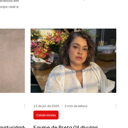
bolo de corpo real e...
23 de jul. de 2025
2 min de leitura
Celebridades
 maturidade
Equipe de Preta Gil divulga