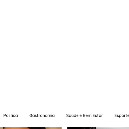
ar
Esportes
Entretenimento
Sabores da Região
Moda & Belez
Política
Gastronomia
Saúde e Bem Estar
Esport