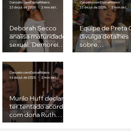
Conceito comElaineRibeiro
Conceito comElaineRibeiro
23 de jul. de 2025
2 min de leitura
23 de jul. de 2025
2 min de leitura
Deborah Secco
Equipe de Preta G
analisa maturidade
divulga detalhes
sexual: 'Demorei
sobre
para me conhecer
sepultamento d
inteiramente'
artista; cerimônia
será aberta ao
Conceito comElaineRibeiro
público no RJ
14 de jul. de 2025
2 min de leitura
Murilo Huff declara
ter tentado acordo
com dona Ruth
antes de processo