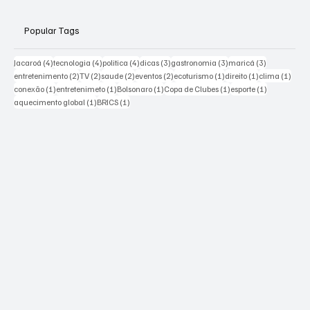
Popular Tags
4 posts
4 posts
4 posts
3 posts
3 posts
3 posts
Jacaroá
(4)
tecnologia
(4)
politica
(4)
dicas
(3)
gastronomia
(3)
maricá
(3)
2 posts
2 posts
2 posts
2 posts
1 post
1 post
1 pos
entretenimento
(2)
TV
(2)
saude
(2)
eventos
(2)
ecoturismo
(1)
direito
(1)
clima
(1)
1 post
1 post
1 post
1 post
1 post
conexão
(1)
entretenimeto
(1)
Bolsonaro
(1)
Copa de Clubes
(1)
esporte
(1)
1 post
1 post
aquecimento global
(1)
BRICS
(1)