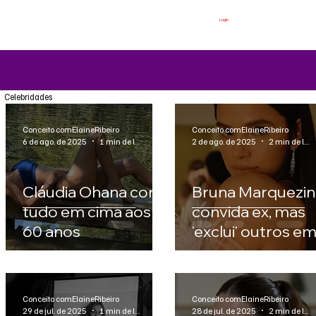
Login
Celebridades
Conceito comElaineRibeiro
Conceito comElaineRibeiro
6 de ago. de 2025
1 min de leitura
2 de ago. de 2025
2 min de leitura
Cláudia Ohana com
Bruna Marquezin
tudo em cima aos
convida ex, mas
60 anos
'exclui' outros e
festa de 30 anos
Conceito comElaineRibeiro
Conceito comElaineRibeiro
29 de jul. de 2025
1 min de leitura
28 de jul. de 2025
2 min de leitura