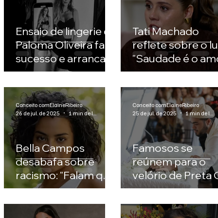
Ensaio de lingerie de
Tati Machado
Paloma Oliveira faz
reflete sobre o lu
sucesso e arranca
"Saudade é o am
elogios dos fãs
que fica"
Conceito comElaineRibeiro
Conceito comElaineRibeiro
26 de jul. de 2025
1 min de leitura
25 de jul. de 2025
1 min de leitura
Bella Campos
Famosos se
desabafa sobre
reúnem para o
racismo: "Falam que
velório de Preta G
continuo com cara
no Rio; veja imag
de pobre"