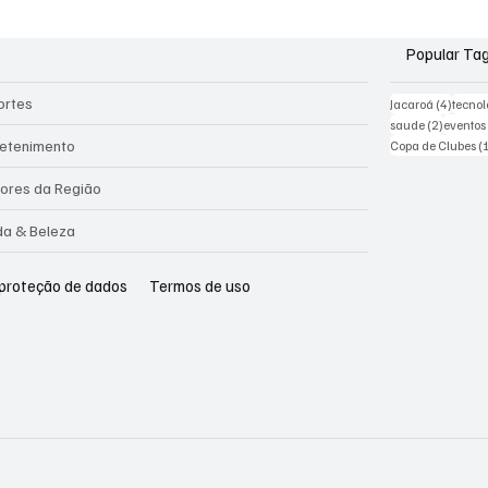
Popular Ta
ortes
4 post
Jacaroá
(4)
tecnol
2 posts
saude
(2)
eventos
retenimento
Copa de Clubes
(
ores da Região
a & Beleza
 proteção de dados
Termos de uso