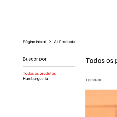
Política
Negócios
Tecnologia
Saúde e Bem Est
Página inicial
All Products
Buscar por
Todos os 
Todos os produtos
Hamburgueria
1 produto