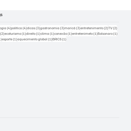
gs
s
4 posts
4 posts
3 posts
3 posts
3 posts
2 posts
2 posts
ogia
(4)
politica
(4)
dicas
(3)
gastronomia
(3)
maricá
(3)
entretenimento
(2)
TV
(2)
2 posts
1 post
1 post
1 post
1 post
1 post
1 post
(2)
ecoturismo
(1)
direito
(1)
clima
(1)
conexão
(1)
entretenimeto
(1)
Bolsonaro
(1)
1 post
1 post
1 post
1 post
1)
esporte
(1)
aquecimento global
(1)
BRICS
(1)