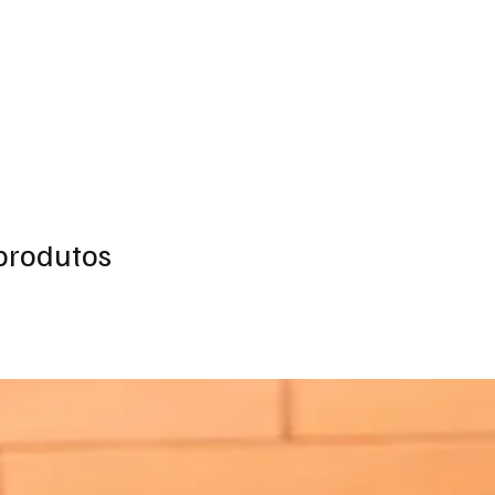
ar
Esportes
Entretenimento
Sabores da Região
Moda & Belez
produtos