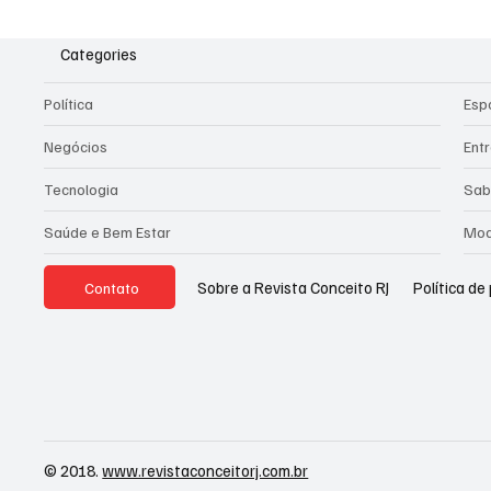
Categories
Política
Esp
Negócios
Ent
Tecnologia
Sab
Saúde e Bem Estar
Mod
Política de
Sobre a Revista Conceito RJ
Contato
© 2018.
www.revistaconceitorj.com.br